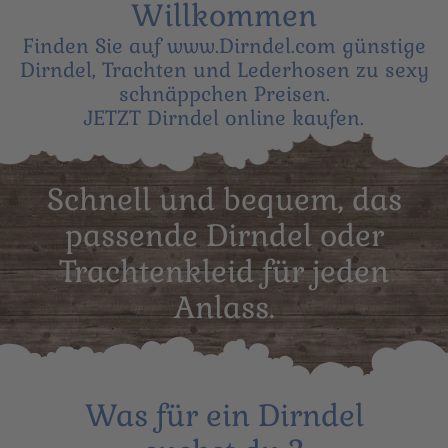
Willkommen
Finden Sie auf www.Dirndel.com günstige
Dirndel, Trachten und Lederhosen zu sexy
schnäppchen Preisen.
JETZT Dirndel online kaufen.
Schnell und bequem, das
passende Dirndel oder
Trachtenkleid für jeden
Anlass.
Was für ein Dirndel