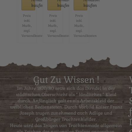
usiv
Exkl
usiv
kaufen
kaufen
kaufen
er...
usiv
er...
er...
Preis
Preis
Preis
inkl.
inkl.
inkl.
MwSt.,
MwSt.,
MwSt.,
zzgl.
zzgl.
zzgl.
Versandkosten
Versandkosten
Versandkosten
Gut Zu Wissen !
Im Jahre 1870/80 setze sich das Dirndel in der
städtischen Oberschicht als “ ländliches “ Kleid
durch. Anfänglich galt es als Arbeitskleid der
weiblichen Bediensteten. Durch Vorbild Kaiser Franz
Joseph trugen zunehmend auch Adlige und
Großbürger Trachtenkleider.
Heute wird das Tragen von Trachtenmode allgemein
als Zeichen des nationalen Stolzes angesehen.