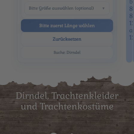
b
8
Bitte Größe auswählen (optional)
▼
8
1
Bitte zuerst Länge wählen
a
1
Zurücksetzen
Suche: Dirndel
Dirndel, Trachtenkleider
und Trachtenkostüme