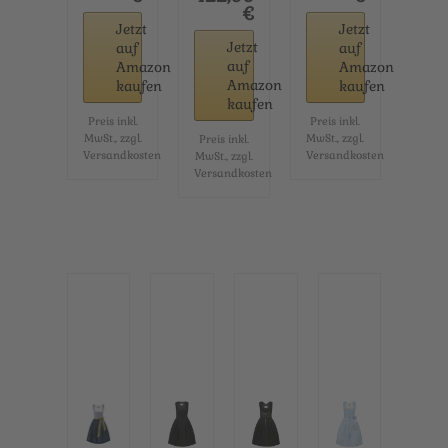
en...
€
en auf...
Jetzt
Jetzt
Jetzt
auf
auf
auf
Amazon
Amazon
Amazon
kaufen
kaufen
kaufen
Preis inkl.
Preis inkl.
MwSt., zzgl.
MwSt., zzgl.
Preis inkl.
Versandkosten
Versandkosten
MwSt., zzgl.
Versandkosten