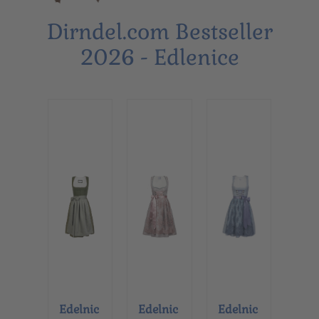
Dirndel.com Bestseller
2026 - Edlenice
Edelnic
Edelnic
Edelnic