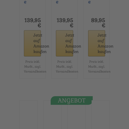
e
e
e
Trachte
Trachte
Trachte
nmode
nmode
nmode
Midi
Exklusi
Kinder
139,95
139,95
89,95
Dirndl
ves
Dirndl
€
€
€
Anni
Design
Cloé 3-
Jetzt
Jetzt
Jetzt
aus
er
TLG...
auf
auf
auf
Leinen...
Midi...
Amazon
Amazon
Amazon
kaufen
kaufen
kaufen
Preis inkl.
Preis inkl.
Preis inkl.
MwSt., zzgl.
MwSt., zzgl.
MwSt., zzgl.
Versandkosten
Versandkosten
Versandkosten
ANGEBOT