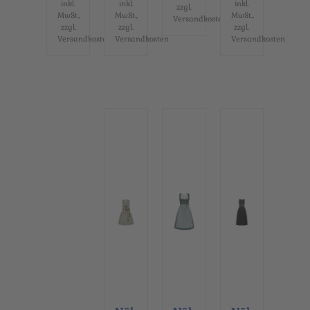
32-
gef
und
30-
inkl.
inkl.
inkl.
zzgl.
50
und
en
48
MwSt.,
MwSt.,
MwSt.,
Versandkosten
I...
en...
auf..
I...
zzgl.
zzgl.
zzgl.
Versandkosten
Versandkosten
Versandkosten
.