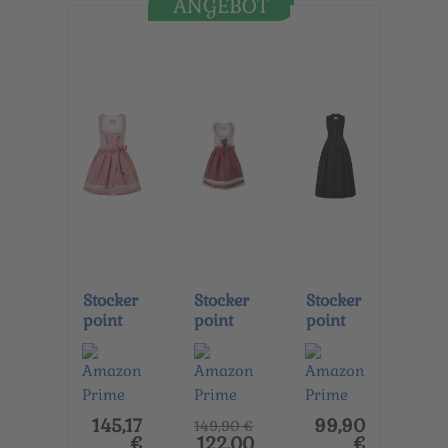
ANGEBOT
Stocker
Stocker
Stocker
point
point
point
Dirndl
Dirndl
Dirndl
Sandy
Marie
Akina
30
32
34
Rosa-
Rosenh
Schwar
gefund
olz-
z-
145,17
99,90
149,90 €
en auf...
gefund
gefund
€
122,00
€