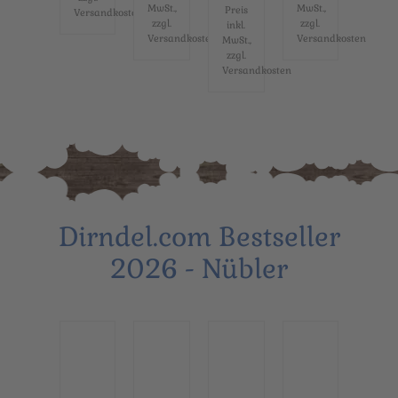
Mid
grü
Mid
MwSt.,
MwSt.,
Preis
Versandkosten
i...
n...
i...
zzgl.
zzgl.
inkl.
Versandkosten
Versandkosten
MwSt.,
zzgl.
Versandkosten
Dirndel.com Bestseller
2026 - Nübler