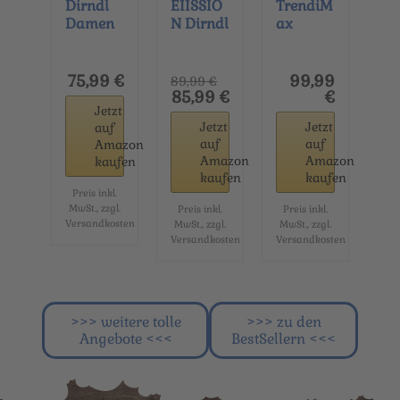
Dirndl
EIISSIO
TrendiM
Damen
N Dirndl
ax
Midi
Damen
Trachte
Trachte
Midi
n
nkleid
Trachte
Damen
75,99 €
99,99
89,99 €
Dirndlkl
nkleid
Dirndl
85,99 €
€
Jetzt
eid...
inkl...
Midi
Jetzt
Jetzt
auf
Dirndlkl
auf
auf
Amazon
eid...
Amazon
Amazon
kaufen
kaufen
kaufen
Preis inkl.
MwSt., zzgl.
Preis inkl.
Preis inkl.
Versandkosten
MwSt., zzgl.
MwSt., zzgl.
Versandkosten
Versandkosten
>>> weitere tolle
>>> zu den
Angebote <<<
BestSellern <<<