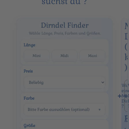
suchst du ?
Dirndel Finder
Wähle Länge, Preis, Farben und Größen.
D
(
Länge
Mini
Midi
Maxi
)
Preis
Was
ein
Min
Farbe
Dir
?
Bitte Farbe auswählen (optional)
▼
P
Größe