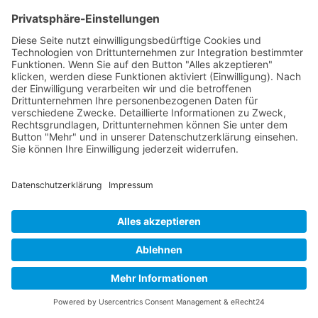
Moderne Designer kombinieren heute traditionelle
Trachtenelemente mit modernen Modetrends, was zu
faszinierenden neuen Interpretationen führt. So können
Trachtenblusen, Trachtenjacken und Trachtenwesten
perfekt zu modernen, aber dennoch traditionsbewussten
Outfits gemischt werden. Diese modischen Kombinationen
unterstreichen die Vielfalt und Attraktivität der
Trachtenmode.
Zusammenfassend lässt sich sagen, dass die Trachtenmode
eine wunderbare Verbindung zwischen Vergangenheit und
Gegenwart darstellt. Jedes Kleidungsstück, ob
Trachtenbluse, Trachtenjanker, Trachtenjacke oder
Trachtenmieder, erzählt seine eigene Geschichte und ist
ein echter Blickfang auf jeder Veranstaltung. Lassen Sie
sich von der einzigartigen Kombination aus Tradition und
Moderne inspirieren und entdecken Sie die faszinierende
Welt der Trachtenmode.
>>> zu den Dirndel Angeboten <<<