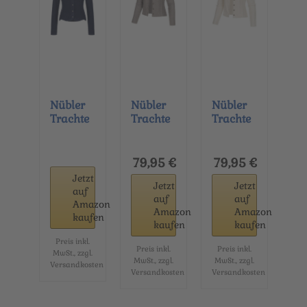
Nübler
Nübler
Nübler
Trachte
Trachte
Trachte
njacke
njacke -
njacke -
Damen -
Strickjac
Strickjac
Strickjac
ke
ke
79,95 €
79,95 €
ke
Damen
Damen
Jetzt
Jetzt
Jetzt
Damen
im...
im...
auf
auf
auf
im...
Amazon
Amazon
Amazon
kaufen
kaufen
kaufen
Preis inkl.
Preis inkl.
Preis inkl.
MwSt., zzgl.
MwSt., zzgl.
MwSt., zzgl.
Versandkosten
Versandkosten
Versandkosten