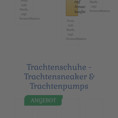
Preis
auf
MwSt.,
...
inkl.
Amazon
zzgl.
MwSt.,
Versandkosten
kaufen
zzgl.
Versandkosten
Preis
inkl.
MwSt.,
zzgl.
Versandkosten
Trachtenschuhe -
Trachtensneaker &
Trachtenpumps
ANGEBOT