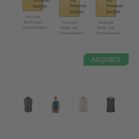
Amazon
Amazon
Amazon
kaufen
kaufen
kaufen
Preis inkl.
MwSt., zzgl.
Preis inkl.
Preis inkl.
Versandkosten
MwSt., zzgl.
MwSt., zzgl.
Versandkosten
Versandkosten
ANGEBOT