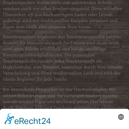
Trachtenjacken bieten nicht nur wärmenden Schutz,
sondern auch ein edles Erscheinungsbild. Diese stilvollen
Überzieher, oft aus hochwertigem Loden oder Leinen
gefertigt, sind mit traditionellen Knöpfen versehen und
fügen dem Outfit eine elegante Note hinzu.
Trachtenwesten ergänzen das Trachtenensemble perfekt.
Sowohl für Männer als auch für Frauen sind diese reich
verzierten Stücke erhältlich und bieten unzählige
Kombinationsmöglichkeiten. Die passenden
Trachtenschuhe runden jedes Trachtenoutfit ab.
Haferlschuhe, zum Beispiel, bestechen durch ihre robuste
Verarbeitung und ihren traditionellen Look und sind der
ideale Begleiter für jede Tracht.
Ein besonderer Hingucker ist das Trachtenmieder. Mit
seinen Schnürungen und Verzierungen zaubert es eine
wunderschöne Figur und sticht auf jedem Fest hervor.
Auch Trachten BHs und Trachtenunterwäsche spielen eine
wichtige Rolle. Diese spezielle Unterwäsche bietet nicht
nur praktischen Nutzen, sondern sorgt auch dafür, dass
sich das Trachtenoutfit optimal trägt und präsentiert.