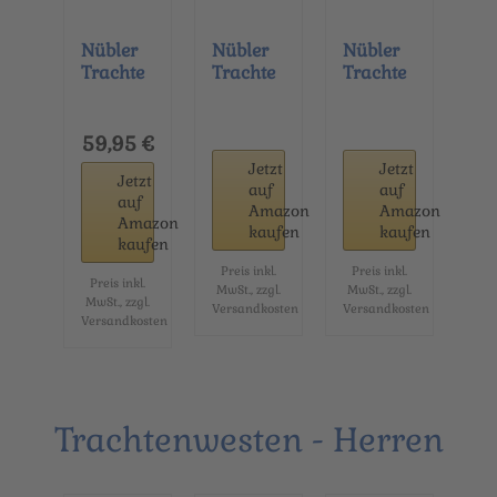
Nübler
Nübler
Nübler
Trachte
Trachte
Trachte
nhemd
nhemd
nhemd
Herren -
Herren -
Herren -
Langar
Langar
Kurzar
59,95 €
m
m
m
Jetzt
Jetzt
Jetzt
Hemden
Hemden
Hemden
auf
auf
auf
im...
im...
im...
Amazon
Amazon
Amazon
kaufen
kaufen
kaufen
Preis inkl.
Preis inkl.
Preis inkl.
MwSt., zzgl.
MwSt., zzgl.
MwSt., zzgl.
Versandkosten
Versandkosten
Versandkosten
Trachtenwesten - Herren